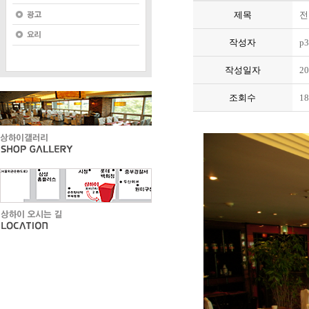
제목
전
작성자
p3
작성일자
20
조회수
18